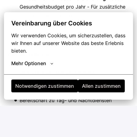
Gesundheitsbudget pro Jahr - Für zusätzliche
Gesundheitsleistungen
Vereinbarung über Cookies
Sicherer Arbeitsplatz:
Langfristige
Perspektive in einem stabilen Unternehmen
Wir verwenden Cookies, um sicherzustellen, dass 
wir Ihnen auf unserer Website das beste Erlebnis 
bieten.
Was Sie mitbringen:
Mehr Optionen
Abgeschlossene Ausbildung als
Heilerziehungspfleger (m/w/d)
Strukturierte Arbeitsweise und hohe
Notwendigen zustimmen
Allen zustimmen
Zuverlässigkeit
Bereitschaft zu Tag- und Nachtdiensten
Wir freuen uns auf Ihre Bewerbung und darauf, Sie
bald in unserem Team willkommen zu heißen!