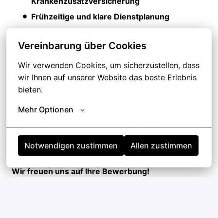
Krankenzusatzversicherung
Frühzeitige und klare Dienstplanung
Sicherer Arbeitsplatz
mit langfristiger
Vereinbarung über Cookies
Perspektive
Wir verwenden Cookies, um sicherzustellen, dass 
wir Ihnen auf unserer Website das beste Erlebnis 
Was Sie mitbringen:
bieten.
Abgeschlossene Ausbildung als
Altenpfleger
(m/w/d)
Mehr Optionen
Strukturierte Arbeitsweise und Zuverlässigkeit
Führerschein Klasse B
Notwendigen zustimmen
Allen zustimmen
Wir freuen uns auf Ihre Bewerbung!